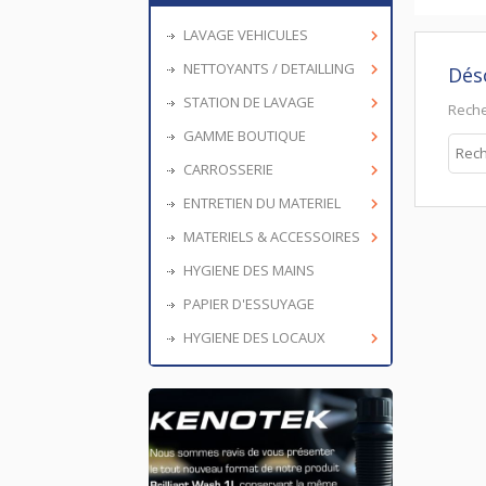
LAVAGE VEHICULES

NETTOYANTS / DETAILLING

Dés
STATION DE LAVAGE

Rech
GAMME BOUTIQUE

CARROSSERIE

ENTRETIEN DU MATERIEL

MATERIELS & ACCESSOIRES

HYGIENE DES MAINS
PAPIER D'ESSUYAGE
HYGIENE DES LOCAUX
